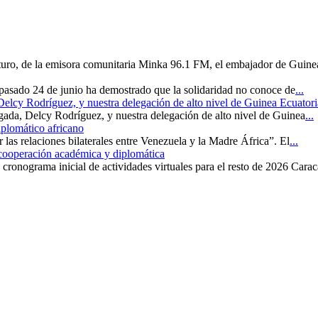
uturo, de la emisora comunitaria Minka 96.1 FM, el embajador de Guine
 pasado 24 de junio ha demostrado que la solidaridad no conoce de
...
 Delcy Rodríguez, y nuestra delegación de alto nivel de Guinea Ecuatori
rgada, Delcy Rodríguez, y nuestra delegación de alto nivel de Guinea
...
iplomático africano
r las relaciones bilaterales entre Venezuela y la Madre África”. El
...
 cooperación académica y diplomática
cronograma inicial de actividades virtuales para el resto de 2026 Carac