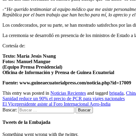
-“He querido testimoniar al equipo médico que me asiste personalmen
República por el buen trabajo que han hecho para mí, lo aprecio y e
Los condecorados, por su parte, se han mostrado satisfechos por las 
La ceremonia se desarrolló en presencia de los ministros de Estado 
Cortesía de:
Texto: María Jesús Nsang
Fotos: Manuel Mangue
(Equipo Prensa Presidencial)
Oficina de Información y Prensa de Guinea Ecuatorial
Fuente:
www.guineaecuatorialpress.com/noticia.php?id=17009
This entry was posted in
Noticias Recientes
and tagged
brigada
,
Chin
Sanidad reduce un 90% el precio de PCR para viajes nacionales
El Vicepresidente asiste al Foro Internacional Aero-India
Buscar:
Tweets de la Embajada
Something went wrong with the twitter.