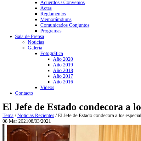
Acuerdos / Convenios
Actas
Reglamentos
Memorámdums
Comunicados Conjuntos
Programas
Sala de Prensa
Noticias
Galería
Fotográfica
Año 2020
Año 2019
Año 2018
Año 2017
Año 2016
Videos
Contacto
El Jefe de Estado condecora a l
Tema
/
Noticias Recientes
/
El Jefe de Estado condecora a los especia
08
Mar
2021
08/03/2021