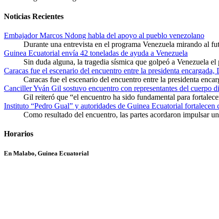
Noticias Recientes
Embajador Marcos Ndong habla del apoyo al pueblo venezolano
Durante una entrevista en el programa Venezuela mirando al f
Guinea Ecuatorial envía 42 toneladas de ayuda a Venezuela
Sin duda alguna, la tragedia sísmica que golpeó a Venezuela el
Caracas fue el escenario del encuentro entre la presidenta encargada,
Caracas fue el escenario del encuentro entre la presidenta enca
Canciller Yván Gil sostuvo encuentro con representantes del cuerpo d
Gil reiteró que “el encuentro ha sido fundamental para fortalece
Instituto “Pedro Gual” y autoridades de Guinea Ecuatorial fortalecen
Como resultado del encuentro, las partes acordaron impulsar un 
Horarios
En Malabo, Guinea Ecuatorial