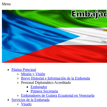
Menu
Página Principal
Misión y Visión
Breve Historial e Información de la Embajada
Personal Diplomático Acreditado
Embajador
Primera Secretaria
Embajadores de Guinea Ecuatorial en Venezuela
Servicios de la Embajada
Visado