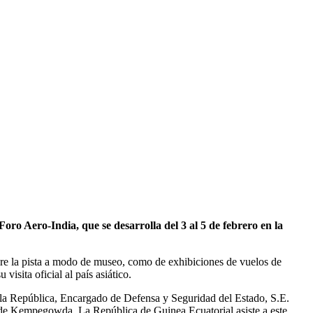
o Aero-India, que se desarrolla del 3 al 5 de febrero en la
obre la pista a modo de museo, como de exhibiciones de vuelos de
sita oficial al país asiático.
e la República, Encargado de Defensa y Seguridad del Estado, S.E.
 de Kempegowda. La República de Guinea Ecuatorial asiste a este