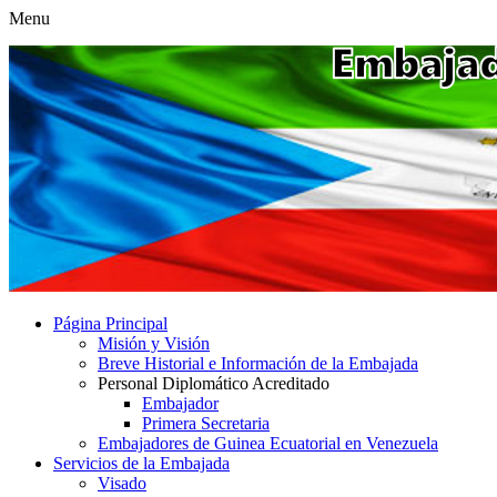
Menu
Página Principal
Misión y Visión
Breve Historial e Información de la Embajada
Personal Diplomático Acreditado
Embajador
Primera Secretaria
Embajadores de Guinea Ecuatorial en Venezuela
Servicios de la Embajada
Visado