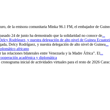
uturo, de la emisora comunitaria Minka 96.1 FM, el embajador de Guine
 pasado 24 de junio ha demostrado que la solidaridad no conoce de
...
 Delcy Rodríguez, y nuestra delegación de alto nivel de Guinea Ecuatori
rgada, Delcy Rodríguez, y nuestra delegación de alto nivel de Guinea
...
iplomático africano
r las relaciones bilaterales entre Venezuela y la Madre África”. El
...
 cooperación académica y diplomática
cronograma inicial de actividades virtuales para el resto de 2026 Carac