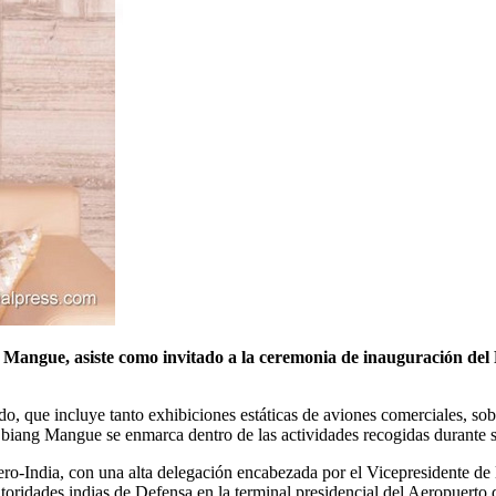
angue, asiste como invitado a la ceremonia de inauguración del For
do, que incluye tanto exhibiciones estáticas de aviones comerciales, s
ng Mangue se enmarca dentro de las actividades recogidas durante su vi
Aero-India, con una alta delegación encabezada por el Vicepresidente d
ridades indias de Defensa en la terminal presidencial del Aeropuerto