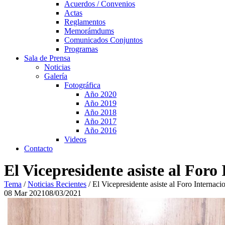
Acuerdos / Convenios
Actas
Reglamentos
Memorámdums
Comunicados Conjuntos
Programas
Sala de Prensa
Noticias
Galería
Fotográfica
Año 2020
Año 2019
Año 2018
Año 2017
Año 2016
Videos
Contacto
El Vicepresidente asiste al Foro
Tema
/
Noticias Recientes
/
El Vicepresidente asiste al Foro Internaci
08
Mar
2021
08/03/2021