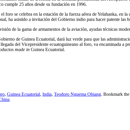
tico cumple 25 años desde su fundación en 1996.
 el foro se celebra en la estación de la fuerza aérea de Yelahanka, en 
l, ha asistido a invitación del Gobierno indio para hacer patente las 
 visión de la gama de armamentos de la aviación, ayudas técnicas moder
bierno de Guinea Ecuatorial, dará luz verde para que las administra
a llegada del Vicepresidente ecuatoguineano al foro, va encaminada a 
roductos
made in
Guinea Ecuatorial.
oro
,
Guinea Ecuatorial
,
India
,
Teodoro Nguema Obiang
. Bookmark th
 China