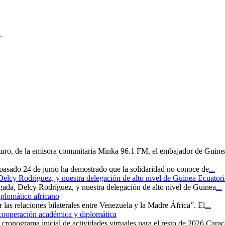
.
uturo, de la emisora comunitaria Minka 96.1 FM, el embajador de Guine
 pasado 24 de junio ha demostrado que la solidaridad no conoce de
...
 Delcy Rodríguez, y nuestra delegación de alto nivel de Guinea Ecuatori
rgada, Delcy Rodríguez, y nuestra delegación de alto nivel de Guinea
...
iplomático africano
r las relaciones bilaterales entre Venezuela y la Madre África”. El
...
 cooperación académica y diplomática
cronograma inicial de actividades virtuales para el resto de 2026 Carac