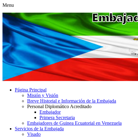
Menu
Página Principal
Misión y Visión
Breve Historial e Información de la Embajada
Personal Diplomático Acreditado
Embajador
Primera Secretaria
Embajadores de Guinea Ecuatorial en Venezuela
Servicios de la Embajada
Visado