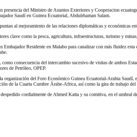
ho, en presencia del Ministro de Asuntos Exteriores y Cooperacion ec
mbajador Saudí en Guinea Ecuatorial, Abdulrhaman Salam.
untan al mejoramiento de las relaciones diplomáticas y económicas ent
res clave como la pesca, agricultura, infraestructuras, turismo y minas,
 un Embajador Residente en Malabo para canalizar con más fluidez esta
abe.
, como consecuencia del intercambio sucesivo de visitas de ambos Estado
ores de Petróleo, OPEP.
a organización del Foro Económico Guinea Ecuatorial-Arabia Saudí, en
ación de la Cuarta Cumbre Árabe-Africa, así como la gira de trabajo del
 ha despedido cordialmente de Ahmed Katta y su comitiva, en el umbral d