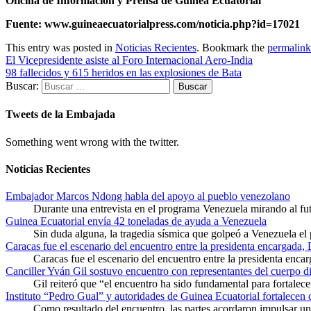
Oficina de Información y Prensa de Guinea Ecuatorial
Fuente:
www.guineaecuatorialpress.com/noticia.php?id=17021
This entry was posted in
Noticias Recientes
. Bookmark the
permalink
El Vicepresidente asiste al Foro Internacional Aero-India
98 fallecidos y 615 heridos en las explosiones de Bata
Buscar:
Tweets de la Embajada
Something went wrong with the twitter.
Noticias Recientes
Embajador Marcos Ndong habla del apoyo al pueblo venezolano
Durante una entrevista en el programa Venezuela mirando al f
Guinea Ecuatorial envía 42 toneladas de ayuda a Venezuela
Sin duda alguna, la tragedia sísmica que golpeó a Venezuela el
Caracas fue el escenario del encuentro entre la presidenta encargada,
Caracas fue el escenario del encuentro entre la presidenta enca
Canciller Yván Gil sostuvo encuentro con representantes del cuerpo d
Gil reiteró que “el encuentro ha sido fundamental para fortalece
Instituto “Pedro Gual” y autoridades de Guinea Ecuatorial fortalecen
Como resultado del encuentro, las partes acordaron impulsar un 