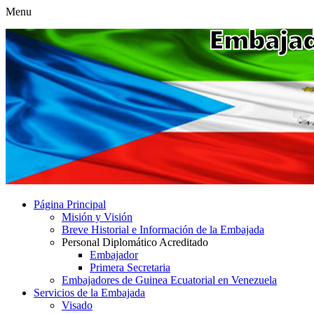
Menu
Página Principal
Misión y Visión
Breve Historial e Información de la Embajada
Personal Diplomático Acreditado
Embajador
Primera Secretaria
Embajadores de Guinea Ecuatorial en Venezuela
Servicios de la Embajada
Visado