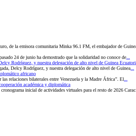
uturo, de la emisora comunitaria Minka 96.1 FM, el embajador de Guine
 pasado 24 de junio ha demostrado que la solidaridad no conoce de
...
 Delcy Rodríguez, y nuestra delegación de alto nivel de Guinea Ecuatori
rgada, Delcy Rodríguez, y nuestra delegación de alto nivel de Guinea
...
iplomático africano
r las relaciones bilaterales entre Venezuela y la Madre África”. El
...
 cooperación académica y diplomática
cronograma inicial de actividades virtuales para el resto de 2026 Carac