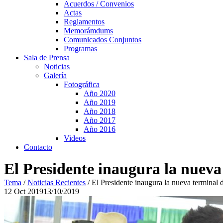
Acuerdos / Convenios
Actas
Reglamentos
Memorámdums
Comunicados Conjuntos
Programas
Sala de Prensa
Noticias
Galería
Fotográfica
Año 2020
Año 2019
Año 2018
Año 2017
Año 2016
Videos
Contacto
El Presidente inaugura la nuev
Tema
/
Noticias Recientes
/
El Presidente inaugura la nueva termina
12
Oct
2019
13/10/2019