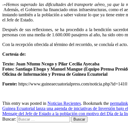
-«
Hemos superado las dificultades del transporte aéreo, ya que la
Además, el Gobierno ha financiado otras infraestructuras, como el 
instando también a la población a saber valorar lo que ya tiene entre 
el Jefe de Estado.
Después de sus reflexiones, se ha procedido a la bendición sacerdotal
personas con una media de 1.600.000 pasajeros al año, ha sido otro m
Con la recepción ofrecida al término del recorrido, se concluía el acto.
Cortesía de:
Texto: Juan Nfumu Ncogo y Pilar Cecilia Ayecaba
Fotos: Santiago Ebogo y Manuel Mangue (Equipo Prensa Preside
Oficina de Información y Prensa de Guinea Ecuatorial
Fuente:
https://www.guineaecuatorialpress.com/noticia.php?id=1410
This entry was posted in
Noticias Recientes
. Bookmark the
permalink
Guinea Ecuatorial lanza una agenda de iniciativas de Inversión bajo 
Mensaje del Jefe de Estado a la población con motivo del Día de la 
Buscar: