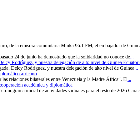
uturo, de la emisora comunitaria Minka 96.1 FM, el embajador de Guine
 pasado 24 de junio ha demostrado que la solidaridad no conoce de
...
 Delcy Rodríguez, y nuestra delegación de alto nivel de Guinea Ecuatori
rgada, Delcy Rodríguez, y nuestra delegación de alto nivel de Guinea
...
iplomático africano
r las relaciones bilaterales entre Venezuela y la Madre África”. El
...
 cooperación académica y diplomática
cronograma inicial de actividades virtuales para el resto de 2026 Carac