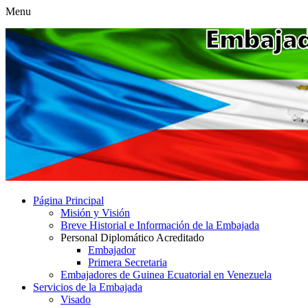
Menu
Página Principal
Misión y Visión
Breve Historial e Información de la Embajada
Personal Diplomático Acreditado
Embajador
Primera Secretaria
Embajadores de Guinea Ecuatorial en Venezuela
Servicios de la Embajada
Visado