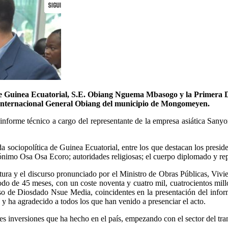
de Guinea Ecuatorial, S.E. Obiang Nguema Mbasogo y la Primera D
o Internacional General Obiang del municipio de Mongomeyen.
l informe técnico a cargo del representante de la empresa asiática Sany
da sociopolítica de Guinea Ecuatorial, entre los que destacan los presid
imo Osa Osa Ecoro; autoridades religiosas; el cuerpo diplomado y rep
uctura y el discurso pronunciado por el Ministro de Obras Públicas, V
iodo de 45 meses, con un coste noventa y cuatro mil, cuatrocientos mil
urso de Diosdado Nsue Media, coincidentes en la presentación del inf
 y ha agradecido a todos los que han venido a presenciar el acto.
s inversiones que ha hecho en el país, empezando con el sector del transp