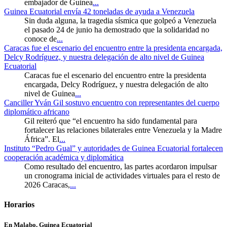
embajador de Guinea
...
Guinea Ecuatorial envía 42 toneladas de ayuda a Venezuela
Sin duda alguna, la tragedia sísmica que golpeó a Venezuela
el pasado 24 de junio ha demostrado que la solidaridad no
conoce de
...
Caracas fue el escenario del encuentro entre la presidenta encargada,
Delcy Rodríguez, y nuestra delegación de alto nivel de Guinea
Ecuatorial
Caracas fue el escenario del encuentro entre la presidenta
encargada, Delcy Rodríguez, y nuestra delegación de alto
nivel de Guinea
...
Canciller Yván Gil sostuvo encuentro con representantes del cuerpo
diplomático africano
Gil reiteró que “el encuentro ha sido fundamental para
fortalecer las relaciones bilaterales entre Venezuela y la Madre
África”. El
...
Instituto “Pedro Gual” y autoridades de Guinea Ecuatorial fortalecen
cooperación académica y diplomática
Como resultado del encuentro, las partes acordaron impulsar
un cronograma inicial de actividades virtuales para el resto de
2026 Caracas,
...
Horarios
En Malabo, Guinea Ecuatorial