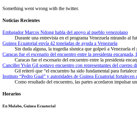
Something went wrong with the twitter.
Noticias Recientes
Embajador Marcos Ndong habla del apoyo al pueblo venezolano
Durante una entrevista en el programa Venezuela mirando al f
Guinea Ecuatorial envía 42 toneladas de ayuda a Venezuela
Sin duda alguna, la tragedia sísmica que golpeó a Venezuela el
Caracas fue el escenario del encuentro entre la presidenta encargada,
Caracas fue el escenario del encuentro entre la presidenta enca
Canciller Yván Gil sostuvo encuentro con representantes del cuerpo d
Gil reiteró que “el encuentro ha sido fundamental para fortalece
Instituto “Pedro Gual” y autoridades de Guinea Ecuatorial fortalecen
Como resultado del encuentro, las partes acordaron impulsar un 
Horarios
En Malabo, Guinea Ecuatorial