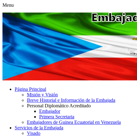
Menu
Página Principal
Misión y Visión
Breve Historial e Información de la Embajada
Personal Diplomático Acreditado
Embajador
Primera Secretaria
Embajadores de Guinea Ecuatorial en Venezuela
Servicios de la Embajada
Visado