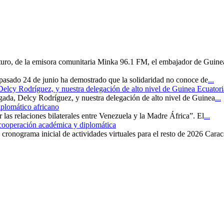
uturo, de la emisora comunitaria Minka 96.1 FM, el embajador de Guine
 pasado 24 de junio ha demostrado que la solidaridad no conoce de
...
 Delcy Rodríguez, y nuestra delegación de alto nivel de Guinea Ecuatori
rgada, Delcy Rodríguez, y nuestra delegación de alto nivel de Guinea
...
iplomático africano
r las relaciones bilaterales entre Venezuela y la Madre África”. El
...
 cooperación académica y diplomática
cronograma inicial de actividades virtuales para el resto de 2026 Carac