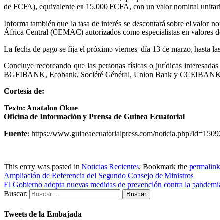
de FCFA), equivalente en 15.000 FCFA, con un valor nominal unita
Informa también que la tasa de interés se descontará sobre el valor
África Central (CEMAC) autorizados como especialistas en valores de
La fecha de pago se fija el próximo viernes, día 13 de marzo, hasta la
Concluye recordando que las personas físicas o jurídicas interesada
BGFIBANK, Ecobank, Société Général, Union Bank y CCEIBAN
Cortesía de:
Texto: Anatalon Okue
Oficina de Información y Prensa de Guinea Ecuatorial
Fuente:
https://www.guineaecuatorialpress.com/noticia.php?id=1509
This entry was posted in
Noticias Recientes
. Bookmark the
permalink
Ampliación de Referencia del Segundo Consejo de Ministros
El Gobierno adopta nuevas medidas de prevención contra la pandemia
Buscar:
Tweets de la Embajada