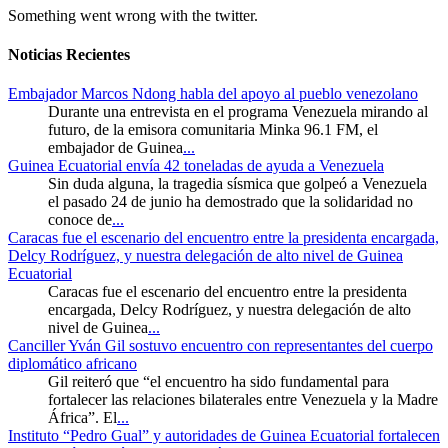
Something went wrong with the twitter.
Noticias Recientes
Embajador Marcos Ndong habla del apoyo al pueblo venezolano
Durante una entrevista en el programa Venezuela mirando al
futuro, de la emisora comunitaria Minka 96.1 FM, el
embajador de Guinea
...
Guinea Ecuatorial envía 42 toneladas de ayuda a Venezuela
Sin duda alguna, la tragedia sísmica que golpeó a Venezuela
el pasado 24 de junio ha demostrado que la solidaridad no
conoce de
...
Caracas fue el escenario del encuentro entre la presidenta encargada,
Delcy Rodríguez, y nuestra delegación de alto nivel de Guinea
Ecuatorial
Caracas fue el escenario del encuentro entre la presidenta
encargada, Delcy Rodríguez, y nuestra delegación de alto
nivel de Guinea
...
Canciller Yván Gil sostuvo encuentro con representantes del cuerpo
diplomático africano
Gil reiteró que “el encuentro ha sido fundamental para
fortalecer las relaciones bilaterales entre Venezuela y la Madre
África”. El
...
Instituto “Pedro Gual” y autoridades de Guinea Ecuatorial fortalecen