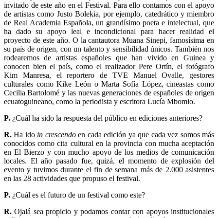
invitado de este año en el Festival. Para ello contamos con el apoyo
de artistas como Justo Bolekia, por ejemplo, catedrático y miembro
de Real Academia Española, un grandísimo poeta e intelectual, que
ha dado su apoyo leal e incondicional para hacer realidad el
proyecto de este año. O la cantautora Muana Sinepi, famosísima en
su país de origen, con un talento y sensibilidad únicos. También nos
rodearemos de artistas españoles que han vivido en Guinea y
conocen bien el país, como el realizador Pere Ortín, el fotógrafo
Kim Manresa, el reportero de TVE Manuel Ovalle, gestores
culturales como Kike León o Marta Sofía López, cineastas como
Cecilia Bartolomé y las nuevas generaciones de españoles de origen
ecuatoguineano, como la periodista y escritora Lucía Mbomio.
P.
¿Cuál ha sido la respuesta del público en ediciones anteriores?
R.
Ha ido
in crescendo
en cada edición ya que cada vez somos más
conocidos como cita cultural en la provincia con mucha aceptación
en El Bierzo y con mucho apoyo de los medios de comunicación
locales. El año pasado fue, quizá, el momento de explosión del
evento y tuvimos durante el fin de semana más de 2.000 asistentes
en las 28 actividades que propuso el festival.
P.
¿Cuál es el futuro de un festival como este?
R.
Ojalá sea propicio y podamos contar con apoyos institucionales