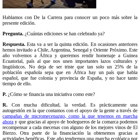
Hablamos con De la Carrera para conocer un poco más sobre la
presente edición.
Pregunta.
¿Cuántas ediciones se han celebrado ya?
Respuesta.
Esta va a ser la quinta edición. En ocasiones anteriores
hemos invitado a Chile, Argentina, Senegal y Oriente Próximo. Este
año volvemos a África y queremos rendir homenaje a Guinea
Ecuatorial, país al que nos unen importantes lazos culturales y
lingüísticos. No deja de ser triste que tan solo un 25% de la
población española sepa que en África hay un país que habla
español, que fue colonia y provincia de España, y no hace tanto
tiempo de ello.
P.
¿Cómo se financia una iniciativa como este?
R.
Con mucha dificultad, la verdad. Es prácticamente una
autogestión en la que contamos con el apoyo de la gente a través de
campañas de micromecenazgo, como la que tenemos en marcha
ahora
y que gracias al apoyo de bodegueros de la comarca podemos
recompensar a cada mecenas con alguno de los mejores vinos de El
Bierzo. Otra parte de la financiación la obtenemos gracias a
actividades benéficas. Este año tendremos una marcha ecológica por