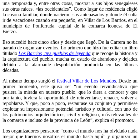
una temporada y, entre otras cosas, mostrar a sus hijos senegaleses
sus otras raíces, «las occidentales”. Como lugar de residencia eligió
la casona familiar, donde nacieron sus antepasados y donde él solía
ir de vacaciones cuando era pequeño, en Villar de Los Barrios, en el
municipio de Ponferrada, capital de la comarca leonesa de El
Bierzo.
Eso sucedió hace cinco años y desde que llegó, De la Carrera no ha
parado de organizar eventos. Lo primero que hizo fue editar un libro
titulado
Los Barrios, tres pueblos de leyenda
que recoge la historia y
la arquitectura del pueblo, mucha en estado de abandono y dejadez
debido a la alarmante despoblación producida en las últimas
décadas.
Al mismo tiempo surgió el
festival Villar de Los Mundos
. Desde un
primer momento, este quiso ser “un evento reivindicativo que
pusiera la mirada en nuestro pueblo, que lo diera a conocer y que
por tanto, tuviera la oportunidad de reinventarse, renacer, volver a
repoblarse. Y que, poco a poco, restaurase su conjunto y permitiese
explotar su impresionante potencial turístico y cultural, con uno de
los patrimonios arquitectónicos, civil y religioso, más relevantes de
la comarca e incluso de la provincia de León”, explica el promotor.
Los organizadores pensaron: “como el mundo nos ha olvidado nada
mejor que traernos nosotros el mundo hasta aquí” y organizar un