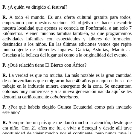
P.
¿A quién va dirigido el festival?
R.
A todo el mundo. Es una oferta cultural gratuita para todos,
empezando por nuestros vecinos. El objetivo es hacer descubrir
nuestra localidad que apenas se conocía en Ponferrada, a tan solo 7
kilómetros. Vienen muchas familias también, ya que programamos
actividades infantiles con espectáculos y talleres de formación
destinados a los niños. En las últimas ediciones vemos que repite
mucha gente de diferentes lugares: Galicia, Asturias, Madrid….
Gracias a la belleza del lugar así como a la originalidad del evento.
P.
¿Qué relación tiene El Bierzo con África?
R.
La verdad es que no mucha. La más notable es la gran cantidad
de caboverdianos que emigraron hace 40 años por aquí en busca de
trabajo en la industria minera emergente de la zona. Se encuentran
colonias muy numerosas y a la nueva generación nacida aquí se les
denomina cariñosamente
cabobercianos
.
P.
¿Por qué habéis elegido Guinea Ecuatorial como país invitado
este año?
R.
Siempre fue un país que me llamó mucho la atención, desde que
era niño. Con 21 años me fui a vivir a Senegal y desde allí tuve
oportunidad de viajar mucho por el continente, pero nunca tuve la