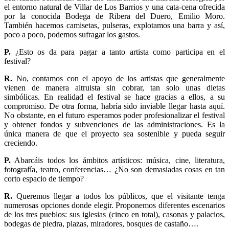
el entorno natural de Villar de Los Barrios y una cata-cena ofrecida
por la conocida Bodega de Ribera del Duero, Emilio Moro.
También hacemos camisetas, pulseras, explotamos una barra y así,
poco a poco, podemos sufragar los gastos.
P.
¿Esto os da para pagar a tanto artista como participa en el
festival?
R.
No, contamos con el apoyo de los artistas que generalmente
vienen de manera altruista sin cobrar, tan solo unas dietas
simbólicas. En realidad el festival se hace gracias a ellos, a su
compromiso. De otra forma, habría sido inviable llegar hasta aquí.
No obstante, en el futuro esperamos poder profesionalizar el festival
y obtener fondos y subvenciones de las administraciones. Es la
única manera de que el proyecto sea sostenible y pueda seguir
creciendo.
P.
Abarcáis todos los ámbitos artísticos: música, cine, literatura,
fotografía, teatro, conferencias… ¿No son demasiadas cosas en tan
corto espacio de tiempo?
R.
Queremos llegar a todos los públicos, que el visitante tenga
numerosas opciones donde elegir. Proponemos diferentes escenarios
de los tres pueblos: sus iglesias (cinco en total), casonas y palacios,
bodegas de piedra, plazas, miradores, bosques de castaño….