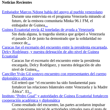
Noticias Recientes
Embajador Marcos Ndong habla del apoyo al pueblo venezolano
Durante una entrevista en el programa Venezuela mirando al
futuro, de la emisora comunitaria Minka 96.1 FM, el
embajador de Guinea
...
Guinea Ecuatorial envía 42 toneladas de ayuda a Venezuela
Sin duda alguna, la tragedia sísmica que golpeó a Venezuela
el pasado 24 de junio ha demostrado que la solidaridad no
conoce de
...
Caracas fue el escenario del encuentro entre la presidenta encargada,
Delcy Rodríguez, y nuestra delegación de alto nivel de Guinea
Ecuatorial
Caracas fue el escenario del encuentro entre la presidenta
encargada, Delcy Rodríguez, y nuestra delegación de alto
nivel de Guinea
...
Canciller Yván Gil sostuvo encuentro con representantes del cuerpo
diplomático africano
Gil reiteró que “el encuentro ha sido fundamental para
fortalecer las relaciones bilaterales entre Venezuela y la Madre
África”. El
...
Instituto “Pedro Gual” y autoridades de Guinea Ecuatorial fortalecen
cooperación académica y diplomática
Como resultado del encuentro, las partes acordaron impulsar
un cronograma inicial de actividades virtuales para el resto de