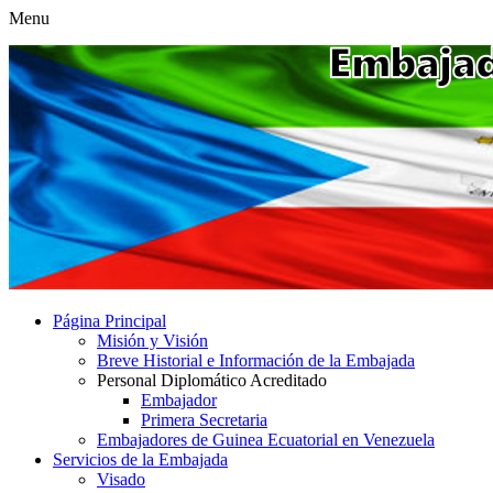
Menu
Página Principal
Misión y Visión
Breve Historial e Información de la Embajada
Personal Diplomático Acreditado
Embajador
Primera Secretaria
Embajadores de Guinea Ecuatorial en Venezuela
Servicios de la Embajada
Visado