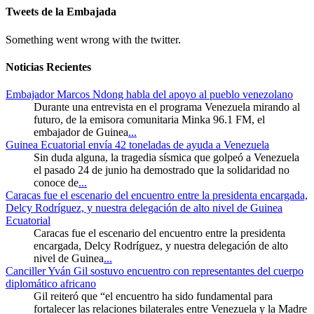
Tweets de la Embajada
Something went wrong with the twitter.
Noticias Recientes
Embajador Marcos Ndong habla del apoyo al pueblo venezolano
Durante una entrevista en el programa Venezuela mirando al
futuro, de la emisora comunitaria Minka 96.1 FM, el
embajador de Guinea
...
Guinea Ecuatorial envía 42 toneladas de ayuda a Venezuela
Sin duda alguna, la tragedia sísmica que golpeó a Venezuela
el pasado 24 de junio ha demostrado que la solidaridad no
conoce de
...
Caracas fue el escenario del encuentro entre la presidenta encargada,
Delcy Rodríguez, y nuestra delegación de alto nivel de Guinea
Ecuatorial
Caracas fue el escenario del encuentro entre la presidenta
encargada, Delcy Rodríguez, y nuestra delegación de alto
nivel de Guinea
...
Canciller Yván Gil sostuvo encuentro con representantes del cuerpo
diplomático africano
Gil reiteró que “el encuentro ha sido fundamental para
fortalecer las relaciones bilaterales entre Venezuela y la Madre