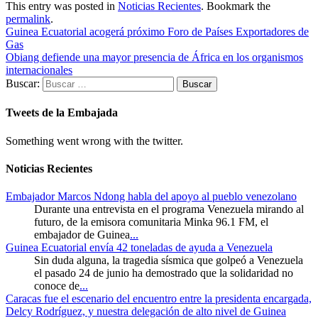
This entry was posted in
Noticias Recientes
. Bookmark the
permalink
.
Guinea Ecuatorial acogerá próximo Foro de Países Exportadores de
Gas
Obiang defiende una mayor presencia de África en los organismos
internacionales
Buscar:
Tweets de la Embajada
Something went wrong with the twitter.
Noticias Recientes
Embajador Marcos Ndong habla del apoyo al pueblo venezolano
Durante una entrevista en el programa Venezuela mirando al
futuro, de la emisora comunitaria Minka 96.1 FM, el
embajador de Guinea
...
Guinea Ecuatorial envía 42 toneladas de ayuda a Venezuela
Sin duda alguna, la tragedia sísmica que golpeó a Venezuela
el pasado 24 de junio ha demostrado que la solidaridad no
conoce de
...
Caracas fue el escenario del encuentro entre la presidenta encargada,
Delcy Rodríguez, y nuestra delegación de alto nivel de Guinea