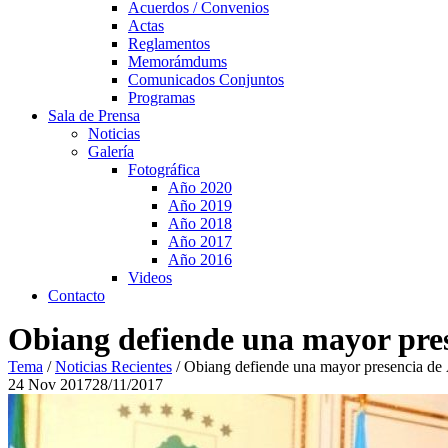
Acuerdos / Convenios
Actas
Reglamentos
Memorámdums
Comunicados Conjuntos
Programas
Sala de Prensa
Noticias
Galería
Fotográfica
Año 2020
Año 2019
Año 2018
Año 2017
Año 2016
Videos
Contacto
Obiang defiende una mayor prese
Tema
/
Noticias Recientes
/
Obiang defiende una mayor presencia de Á
24
Nov
2017
28/11/2017