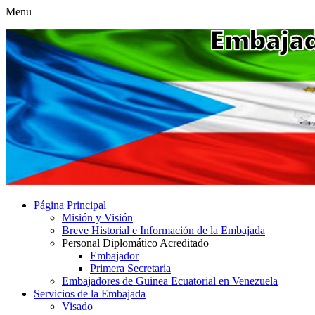
Menu
Página Principal
Misión y Visión
Breve Historial e Información de la Embajada
Personal Diplomático Acreditado
Embajador
Primera Secretaria
Embajadores de Guinea Ecuatorial en Venezuela
Servicios de la Embajada
Visado