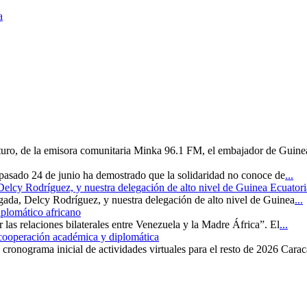
a
uturo, de la emisora comunitaria Minka 96.1 FM, el embajador de Guine
 pasado 24 de junio ha demostrado que la solidaridad no conoce de
...
 Delcy Rodríguez, y nuestra delegación de alto nivel de Guinea Ecuatori
rgada, Delcy Rodríguez, y nuestra delegación de alto nivel de Guinea
...
iplomático africano
r las relaciones bilaterales entre Venezuela y la Madre África”. El
...
 cooperación académica y diplomática
cronograma inicial de actividades virtuales para el resto de 2026 Carac