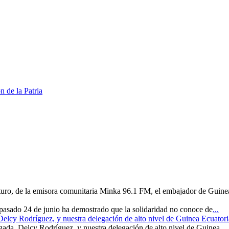
 de la Patria
uturo, de la emisora comunitaria Minka 96.1 FM, el embajador de Guine
 pasado 24 de junio ha demostrado que la solidaridad no conoce de
...
 Delcy Rodríguez, y nuestra delegación de alto nivel de Guinea Ecuatori
rgada, Delcy Rodríguez, y nuestra delegación de alto nivel de Guinea
...