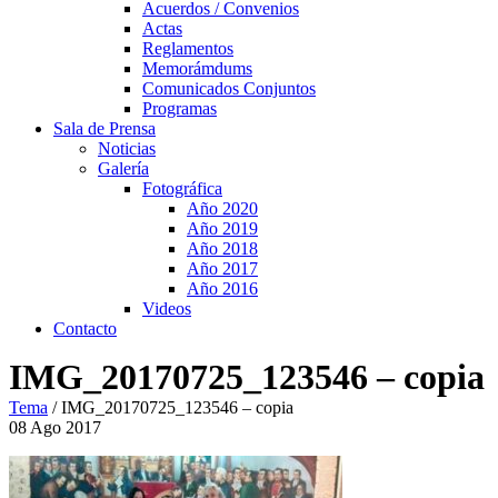
Acuerdos / Convenios
Actas
Reglamentos
Memorámdums
Comunicados Conjuntos
Programas
Sala de Prensa
Noticias
Galería
Fotográfica
Año 2020
Año 2019
Año 2018
Año 2017
Año 2016
Videos
Contacto
IMG_20170725_123546 – copia
Tema
/
IMG_20170725_123546 – copia
08
Ago
2017