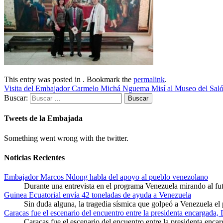
This entry was posted in . Bookmark the
permalink
.
Visita del Embajador Carmelo Michá Nguema Misí al Museo del Salón
Buscar:
Tweets de la Embajada
Something went wrong with the twitter.
Noticias Recientes
Embajador Marcos Ndong habla del apoyo al pueblo venezolano
Durante una entrevista en el programa Venezuela mirando al f
Guinea Ecuatorial envía 42 toneladas de ayuda a Venezuela
Sin duda alguna, la tragedia sísmica que golpeó a Venezuela el
Caracas fue el escenario del encuentro entre la presidenta encargada,
Caracas fue el escenario del encuentro entre la presidenta enca