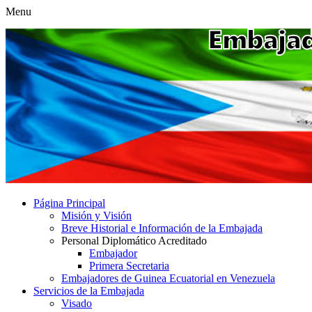
Menu
Página Principal
Misión y Visión
Breve Historial e Información de la Embajada
Personal Diplomático Acreditado
Embajador
Primera Secretaria
Embajadores de Guinea Ecuatorial en Venezuela
Servicios de la Embajada
Visado